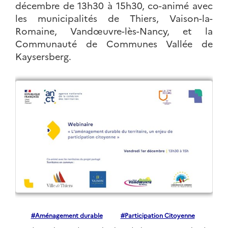
décembre de 13h30 à 15h30, co-animé avec
de développement durable qui
les municipalités de Thiers, Vaison-la-
s'inscrit dans les engagements
Romaine, Vandœuvre-lès-Nancy, et la
nationaux en matière
d'atténuation et d'adaptation
Communauté de Communes Vallée de
aux cha...
Kaysersberg.
#Sensibilisation et animation de la transition
#Services aux territoires et citoyens
#Renforcer la résilience du territoire et s'adapter au changement climatique
#Lutte contre le changement climatique
#Aménagement durable
#Participation Citoyenne