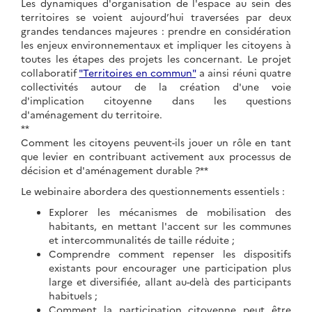
Les dynamiques d'organisation de l'espace au sein des
Renaturation du Secteur
territoires se voient aujourd’hui traversées par deux
Mairie (dans le projet de
grandes tendances majeures : prendre en considération
les enjeux environnementaux et impliquer les citoyens à
requalification)
toutes les étapes des projets les concernant. Le projet
collaboratif
"Territoires en commun"
a ainsi réuni quatre
la renaturation du centre-bourg,
collectivités autour de la création d'une voie
surfaces désimperméabilisés,
d'implication citoyenne dans les questions
stockage des ruissellements,
d'aménagement du territoire.
**
dépollution des eaux de pluie
Comment les citoyens peuvent-ils jouer un rôle en tant
#Gestion quantitative et qualitative de l'eau
que levier en contribuant activement aux processus de
décision et d'aménagement durable ?**
#Eau, nature et biodiversité
Le webinaire abordera des questionnements essentiels :
Explorer les mécanismes de mobilisation des
habitants, en mettant l'accent sur les communes
et intercommunalités de taille réduite ;
Comprendre comment repenser les dispositifs
existants pour encourager une participation plus
large et diversifiée, allant au-delà des participants
habituels ;
Comment la participation citoyenne peut être