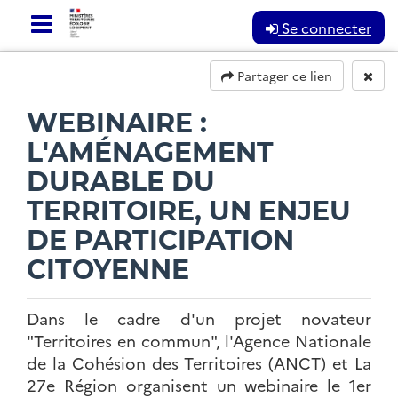
Se connecter
Partager ce lien
1695
RÉSULTATS
WEBINAIRE :
L'AMÉNAGEMENT
DURABLE DU
TERRITOIRE, UN ENJEU
DE PARTICIPATION
CITOYENNE
Réaliser le PCAET d'Orne
Dans le cadre d'un projet novateur
Lorraine Confluences
"Territoires en commun", l'Agence Nationale
de la Cohésion des Territoires (ANCT) et La
15 rue du Temple 54150 BRIEY
27e Région organisent un webinaire le 1er
Le PCAET est un programme local