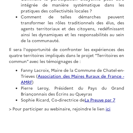
intégrée de manière systématique dans les
Réhabilitation Extension de
pratiques des collectivités locales ?
la Salle de Culture et de
Comment de telles démarches peuvent
transformer les rôles traditionnels des élus, des
Loisirs Benjamin Merchin
agents territoriaux et des citoyens, redéfinissant
ainsi les dynamiques et les responsabilités au sein
Réhabilitation Extension de la
de la communauté.
Salle de Culture et de Loisirs
Il sera l'opportunité de confronter les expériences des
Benjamin Merchin
quatre territoires impliqués dans le projet "Territoires en
#réhabilitation extension bâtiments
commun" avec les témoignages de :
Fanny Lacroix, Maire de la Commune de Chatel-en-
#Aménagement
Trieves (
Association des Maires Ruraux de France -
#Préserver et valoriser le patrimoine du territoire
AMRF
)
Pierre Leroy, Président du Pays du Grand
#Préservation de la biodiversité
+ 6
Briançonnais des Écrins au Queyras
Sophie Ricard, Co-directrice de
La Preuve par 7
> Pour participer au webinaire, rejoindre le lien
ici